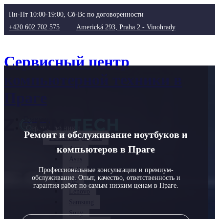
Пн-Пт 10:00-19:00, Сб-Вс по договоренности
+420 602 702 575
Americká 293, Praha 2 - Vinohrady
Сервисный центр
компьютерной техники в
Праге
Главная
Сервис техники
Ремонт и обслуживание ноутбуков и
Ремонт ноутбуков
компьютеров в Праге
Acer
Asus
Dell
Профессиональные консультации и премиум-
обслуживание. Опыт, качество, ответственность и
HP
гарантия работ по самым низким ценам в Праге.
Lenovo
Samsung
Sony