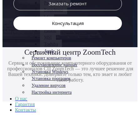
Заказать ремонт
Packard Bell
Emachines
LG
Консультация
Xiaomi
Fujitsu
MSI
Toshiba
Сервисный центр ZoomTech
Apple
Ремонт компьютеров
Сервис и обслуживание компьютерного оборудования от
Восстановление данных
профессионалов СЦ ZoomTech — это лучшее решение для
Установка Windows
Вашей техники. Доверяйте только тем, кто знает и любит
Установка программ
свою работу.
Удаление вирусов
Настройка интернета
О нас
Гарантия
Контакты