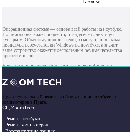
Кралови
Операционная система — основа всей работы на ноутбуке.
Но иногда она может подвести, и тогда все планы идут
кувырком. Обычному пользователю, зачастую, не знакома
процедура переустановки Windows на ноутбуке, а значит,
ваше устройство окажется бесполезным без вмешательства
профессионалов.
Наша компания проведёт для вас установку Виндовс в
самый короткий срок. Достаточно связаться с нами, и уже
через несколько часов вы получите готовый лэптоп с
рабочей операционной системой последней версии.
Когда бывает необходима установка
Профессиональный ремонт и обслуживание ноутбуков и
Windows?
компьютеров в Праге.
СЦ ZoomTech
Если вы купили новый ноутбук, на котором
Ремонт ноутбуков
производитель или продавец не предусмотрел
установку виндовс в Праге. В этом случае лучше не
Ремонт компьютеров
действовать самостоятельно, а доверить установку
Восстановление данных