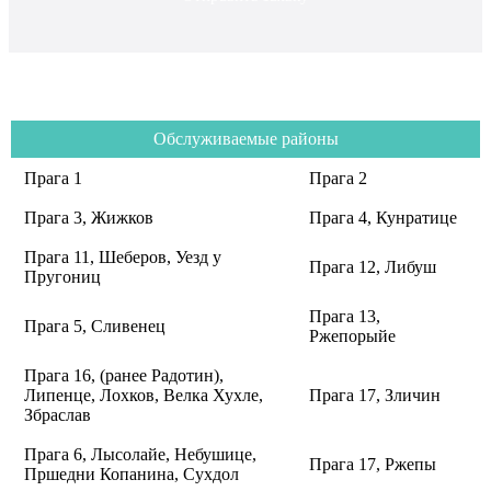
Обслуживаемые районы
Прага 1
Прага 2
Прага 3, Жижков
Прага 4, Кунратице
Прага 11, Шеберов, Уезд у
Прага 12, Либуш
Пругониц
Прага 13,
Прага 5, Сливенец
Ржепорыйе
Прага 16, (ранее Радотин),
Липенце, Лохков, Велка Хухле,
Прага 17, Зличин
Збраслав
Прага 6, Лысолайе, Небушице,
Прага 17, Ржепы
Пршедни Копанина, Сухдол