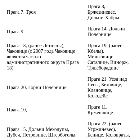
Прага 8,
Прага 7, Троя
Бржезиневес,
Дольни Хабры
Прага 14, Дольни
Прага 9
Почернице
Прага 18, (ранее Летняны),
Прага 19, (ранее
Чаковице (с 2007 года Чаковице
Кбелы),
является частью
Мишковице,
административного округа Прага
Саталице, Винорж,
18)
Тршеборадице
Прага 21, Уезд над
Лесы, Беховице,
Прага 20, Горни Почернице
Клановице,
Колодейе
Прага 11,
Прага 10,
Кржешлице
Прага 22, (ранее
Прага 15, Дольни Мехолупы,
Угржиневес),
Дубеч, Петровице, Штербоголы
Бенице, Коловраты,