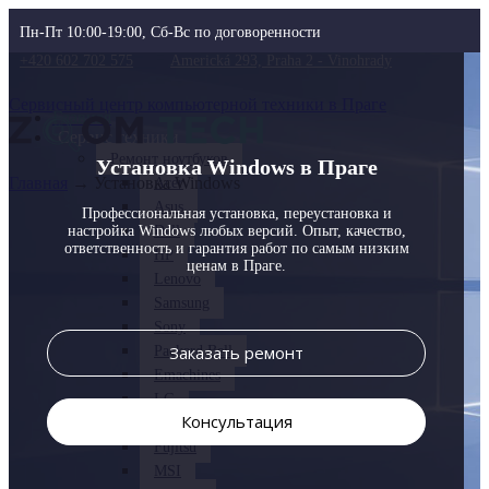
Пн-Пт 10:00-19:00, Сб-Вс по договоренности
+420 602 702 575
Americká 293, Praha 2 - Vinohrady
Сервисный центр компьютерной техники в Праге
Главная
Сервис техники
Ремонт ноутбуков
Установка Windows в Праге
Главная
→
Установка Windows
Acer
Asus
Профессиональная установка, переустановка и
настройка Windows любых версий.
Dell
Опыт, качество,
ответственность и гарантия работ по самым низким
HP
ценам в Праге.
Lenovo
Samsung
Sony
Заказать ремонт
Packard Bell
Emachines
LG
Консультация
Xiaomi
Fujitsu
MSI