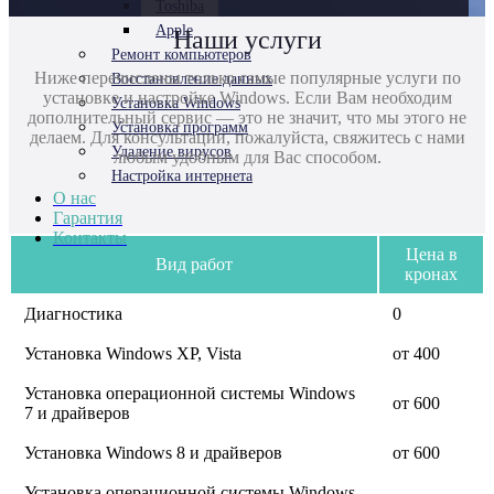
Toshiba
Apple
Наши услуги
Ремонт компьютеров
Ниже перечислены только самые популярные услуги по
Восстановление данных
установке и настройке Windows.
Если Вам необходим
Установка Windows
дополнительный сервис — это не значит, что мы этого не
Установка программ
делаем. Для консультации, пожалуйста, свяжитесь с нами
Удаление вирусов
любым удобным для Вас способом.
Настройка интернета
О нас
Гарантия
Контакты
Цена в
Вид работ
кронах
Диагностика
0
Установка Windows XP, Vista
от 400
Установка операционной системы Windows
от 600
7 и драйверов
Установка Windows 8 и драйверов
от 600
Установка операционной системы Windows