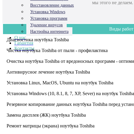
мы этого не делаем
Восстановление данных
Установка Windows
Установка программ
Удаление вирусов
Виды работ
Настройка интернета
О нас
Диагностика ноутбука Toshiba
Гарантия
Контакты
Чистка ноутбука Toshiba от пыли - профилактика
Очистка ноутбука Toshiba от вредоносных программ - оптим
Антивирусное лечение ноутбука Toshiba
Установка Linux, MacOS, Ubuntu на ноутбук Toshiba
Установка Windows (10, 8.1, 8, 7, XP, Sever) на ноутбук Toshib
Резервное копирование данных ноутбука Toshiba перед устан
Замена дисплея (ЖК) ноутбука Toshiba
Ремонт матрицы (экрана) ноутбука Toshiba