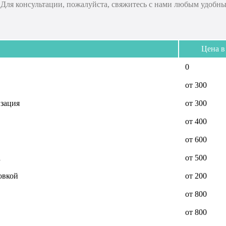
. Для консультации, пожалуйста, свяжитесь с нами любым удобны
Цена в
0
от 300
изация
от 300
от 400
от 600
a
от 500
овкой
от 200
от 800
от 800