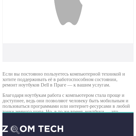
Если вы постоянно пользуетесь компьютерной техникой и
хотите поддерживать её в работоспособном состоянии,
ремонт ноутбуков Dell в Праге — к вашим услугам.
Благодаря ноутбукам работа с компьютером стала проще и
доступнее, ведь они позволяют человеку быть мобильным и
пользоваться программами или интернет-ресурсами в любой
точке земного шара. Но, в то же время, ноутбуки — это
достаточно хрупкие устройства, требующие бережного
отношения. Даже, если это ноутбуки такого прославленного
бренда, как Dell.