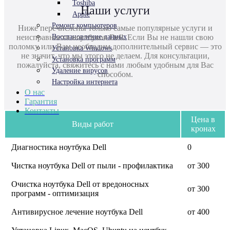
Toshiba
Наши услуги
Apple
Ремонт компьютеров
Ниже перечислены только самые популярные услуги и
неисправности ноутбуков Dell. Если Вы не нашли свою
Восстановление данных
поломку или Вам необходим дополнительный сервис — это
Установка Windows
не значит, что мы этого не делаем. Для консультации,
Установка программ
пожалуйста, свяжитесь с нами любым удобным для Вас
Удаление вирусов
способом.
Настройка интернета
О нас
Гарантия
Контакты
Цена в
Виды работ
кронах
Диагностика ноутбука Dell
0
Чистка ноутбука Dell от пыли - профилактика
от 300
Очистка ноутбука Dell от вредоносных
от 300
программ - оптимизация
Антивирусное лечение ноутбука Dell
от 400