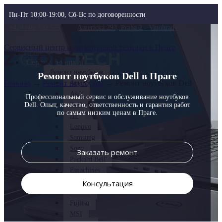
Пн-Пт 10:00-19:00, Сб-Вс по договоренности
+420 602 702 575
Americká 293, Praha 2 - Vinohrady
Сервисный центр компьютерной техники в Праге
Главная
Сервис техники
Ремонт ноутбуков
Ремонт ноутбуков Dell в Праге
Главная
→
Ремонт ноутбуков
→
Ремонт ноутбуков Dell
Acer
Asus
Профессиональный сервис и обслуживание ноутбуков
Dell. Опыт, качество, ответственность и гарантия работ
Dell
по самым низким ценам в Праге.
HP
Lenovo
Samsung
Sony
Заказать ремонт
Packard Bell
Emachines
LG
Консультация
Xiaomi
Fujitsu
MSI