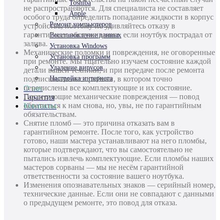
Toshiba
не распространяются. Для специалиста не составляет
Apple
особого труда определить попадание жидкости в корпус
Ремонт компьютеров
устройства, поэтому не удивляйтесь отказу в
гарантийном обслуживании, если ноутбук пострадал от
Восстановление данных
залива.
Установка Windows
Механические поломки и повреждения, не оговоренные
Установка программ
при ремонте. Мы тщательно изучаем состояние каждой
Удаление вирусов
детали вашей техники, и при передаче после ремонта
подписываем акт приёмки, в котором точно
Настройка интернета
перечислены все комплектующие и их состояние.
О нас
Последующие механические повреждения — повод
Гарантия
обратиться к нам снова, но, увы, не по гарантийным
Контакты
обязательствам.
Снятие пломб — это причина отказать вам в
гарантийном ремонте. После того, как устройство
готово, наши мастера устанавливают на него пломбы,
которые подтверждают, что вы самостоятельно не
пытались извлечь комплектующие. Если пломбы наших
мастеров сорваны — мы не несём гарантийной
ответственности за состояние вашего ноутбука.
Изменения опознавательных знаков — серийный номер,
технические данные. Если они не совпадают с данными
о предыдущем ремонте, это повод для отказа.