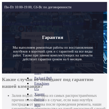
Пн-Пт 10:00-19:00, Сб-Вс по договоренности
+420 602 702 575
Americká 293, Praha 2 - Vinohrady
Сервисный центр компьютерной техники в Праге
Главная
Сервис техники
Ремонт ноутбуков
Гарантия
Главная
→
Гарантия
Acer
Asus
Мы выполняем ремонтные работы по восстановлению
ноутбуков в короткий срок и с гарантией на все виды
Dell
работ. Также при замене комплектующих на запчасти
HP
действует гарантия сроком на 6 месяцев.
Lenovo
Samsung
Sony
Packard Bell
Какие случаи не попадают под гарантию
Emachines
нашей компании?
LG
Xiaomi
Залив водой: это одна из самых распространённых
причин поломки. Но в случае, если ваш ноутбук
Fujitsu
пострадал от залива после проведения ремонта, наши
MSI
гарантийные обязательства на такой несчастный случай